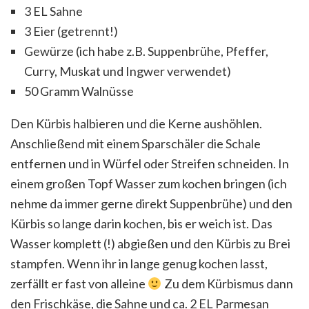
3 EL Sahne
3 Eier (getrennt!)
Gewürze (ich habe z.B. Suppenbrühe, Pfeffer,
Curry, Muskat und Ingwer verwendet)
50 Gramm Walnüsse
Den Kürbis halbieren und die Kerne aushöhlen.
Anschließend mit einem Sparschäler die Schale
entfernen und in Würfel oder Streifen schneiden. In
einem großen Topf Wasser zum kochen bringen (ich
nehme da immer gerne direkt Suppenbrühe) und den
Kürbis so lange darin kochen, bis er weich ist. Das
Wasser komplett (!) abgießen und den Kürbis zu Brei
stampfen. Wenn ihr in lange genug kochen lasst,
zerfällt er fast von alleine
Zu dem Kürbismus dann
den Frischkäse, die Sahne und ca. 2 EL Parmesan