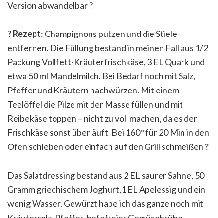
Version abwandelbar
?
?
Rezept
: Champignons putzen und die Stiele
entfernen. Die Füllung bestand in meinen Fall aus 1/
2
Packung Vollfett-Kräuterfrischkäse, 3 EL Quark und
etwa 50 ml Mandelmilch. Bei Bedarf noch mit Salz,
Pfeffer und Kräutern nachwürzen. Mit einem
Teelöffel die Pilze mit der Masse füllen und mit
Reibekäse toppen – nicht zu voll machen, da es der
Frischkäse sonst überläuft. Bei 160° für 20 Min in den
Ofen schieben oder einfach auf den Grill schmeißen
?
Das Salatdressing bestand aus 2 EL saurer Sahne, 50
Gramm griechischem Joghurt,1 EL Apelessig und ein
wenig Wasser. Gewürzt habe ich das ganze noch mit
Kräutersalz, Pfeffer, hefefreier Gemüsebrühe,