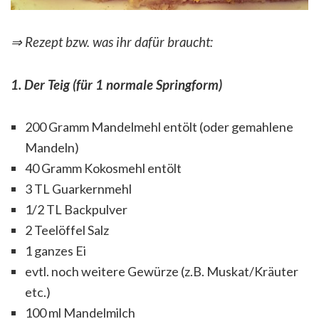
⇒ Rezept bzw. was ihr dafür braucht:
1. Der Teig (für 1 normale Springform)
200 Gramm Mandelmehl entölt (oder gemahlene
Mandeln)
40 Gramm Kokosmehl entölt
3 TL Guarkernmehl
1/2 TL Backpulver
2 Teelöffel Salz
1 ganzes Ei
evtl. noch weitere Gewürze (z.B. Muskat/Kräuter
etc.)
100 ml Mandelmilch