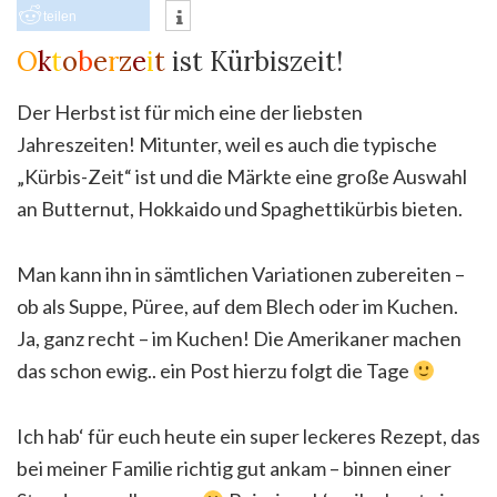
teilen
O
k
t
o
b
e
r
z
e
i
t
ist Kürbiszeit!
Der Herbst ist für mich eine der liebsten
Jahreszeiten! Mitunter, weil es auch die typische
„Kürbis-Zeit“ ist und die Märkte eine große Auswahl
an Butternut, Hokkaido und Spaghettikürbis bieten.
Man kann ihn in sämtlichen Variationen zubereiten –
ob als Suppe, Püree, auf dem Blech oder im Kuchen.
Ja, ganz recht – im Kuchen! Die Amerikaner machen
das schon ewig.. ein Post hierzu folgt die Tage
Ich hab‘ für euch heute ein super leckeres Rezept, das
bei meiner Familie richtig gut ankam – binnen einer