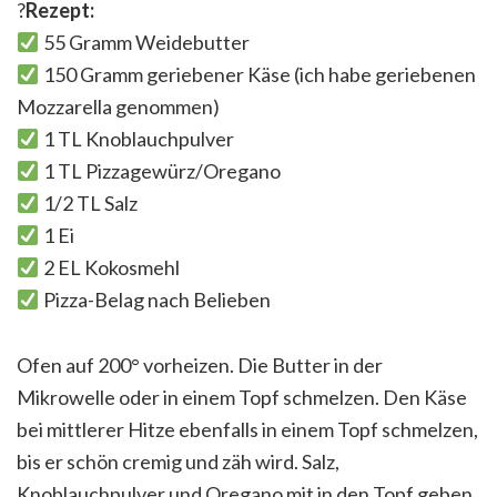
?
Rezept:
55 Gramm Weidebutter
150 Gramm geriebener Käse (ich habe geriebenen
Mozzarella genommen)
1 TL Knoblauchpulver
1 TL Pizzagewürz/Oregano
1/2 TL Salz
1 Ei
2 EL Kokosmehl
Pizza-Belag nach Belieben
Ofen auf 200° vorheizen. Die Butter in der
Mikrowelle oder in einem Topf schmelzen. Den Käse
bei mittlerer Hitze ebenfalls in einem Topf schmelzen,
bis er schön cremig und zäh wird. Salz,
Knoblauchpulver und Oregano mit in den Topf geben