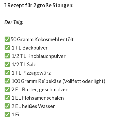
?
Rezept für 2 große Stangen:
Der Teig:
50 Gramm Kokosmehl entölt
1 TL Backpulver
1/2 TL Knoblauchpulver
1/2 TL Salz
1 TL Pizzagewürz
100 Gramm Reibekäse (Vollfett oder light)
2 EL Butter, geschmolzen
1 EL Flohsamenschalen
2 EL heißes Wasser
1 Ei