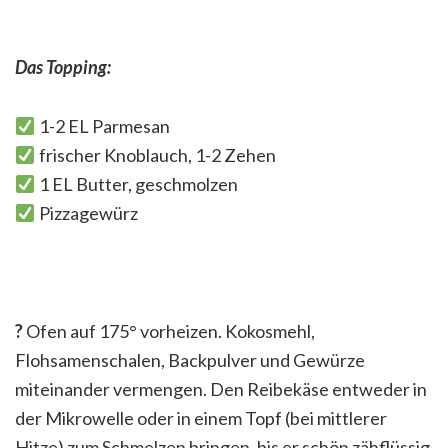
Das Topping:
1-2 EL Parmesan
frischer Knoblauch, 1-2 Zehen
1 EL Butter, geschmolzen
Pizzagewürz
?
Ofen auf 175° vorheizen. Kokosmehl,
Flohsamenschalen, Backpulver und Gewürze
miteinander vermengen. Den Reibekäse entweder in
der Mikrowelle oder in einem Topf (bei mittlerer
Hitze) zum Schmelzen bringen, bis er schön zähflüssig