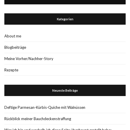
Kategorien
About me
Blogbeiträge
Meine Vorher/Nachher-Story
Rezepte
Neueste Beiträge
Deftige Parmesan-Kürbis-Quiche mit Walnüssen
Rückblick meiner Bauchdeckenstraffung
Wer ich bin und weshalb ich diese Seite überhaupt erstellt habe: