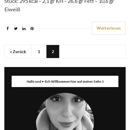
Stück: 295 kcal – 2,1 gr KH – 26,6 gr Fett – 10,6 gr
Eiweiß
Weiterlesen
« Zurück
1
2
Hallo und ♥-lich Willkommen hier auf meiner Seite :)